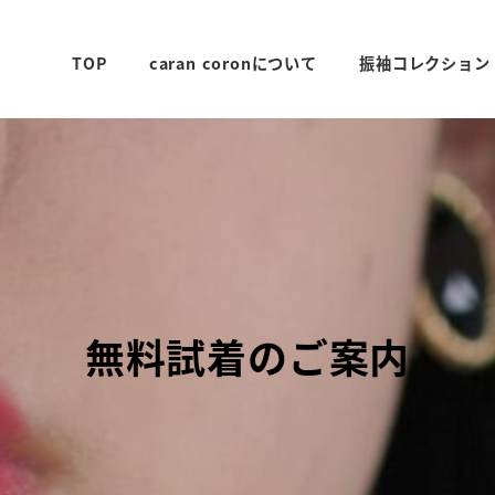
TOP
caran coronについて
振袖コレクション
無料試着のご案内